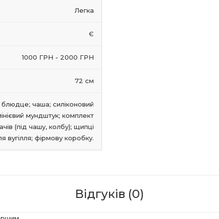
Легка
Є
1000 ГРН - 2000 ГРН
72 см
 блюдце; чаша; силіконовий
інієвий мундштук; комплект
чів (під чашу, колбу); щипці
ля вугілля; фірмову коробку.
Відгуків (0)
ершим.