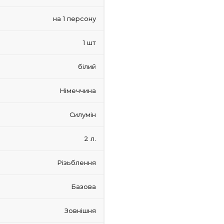
на 1 персону
1 шт
білий
Німеччина
Силумін
2 л.
Різьблення
Базова
Зовнішня