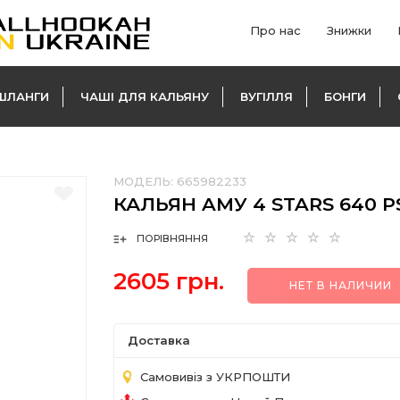
Про нас
Знижки
ШЛАНГИ
ЧАШІ ДЛЯ КАЛЬЯНУ
ВУГІЛЛЯ
БОНГИ
МОДЕЛЬ:
665982233
КАЛЬЯН AМУ 4 STARS 640 
ПОРІВНЯННЯ
2605 грн.
НЕТ В НАЛИЧИИ
Доставка
Самовивіз з УКРПОШТИ