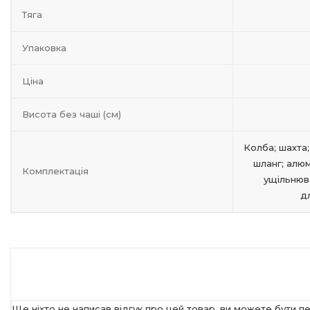
Тяга
Упаковка
Ціна
Висота без чаші (см)
Колба; шахта;
шланг; алюм
Комплектація
ущільнюва
д
Ще ніхто не написав відгук про цей товар, ви можете бути п