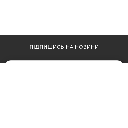
ПІДПИШИСЬ НА НОВИНИ
МИ В ІНШИХ МІСТАХ
МИ В ІНШИХ МІСТАХ
Купити кальян у Житомирі
Купити кальян Львів
Купити кальян у Сумах
Купити кальян Одеса