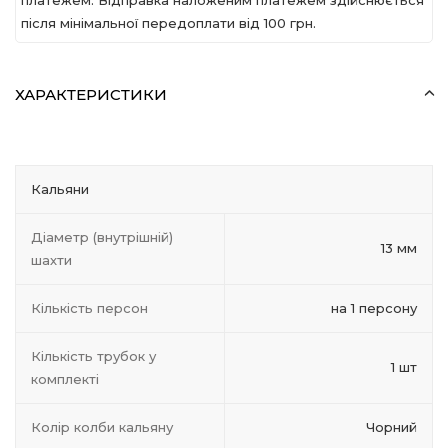
платежем. Відправка наложеним платежем здійснюється
після мінімальної передоплати вiд 100 грн.
ХАРАКТЕРИСТИКИ
Кальяни
Діаметр (внутрішній)
13 мм
шахти
Кількість персон
на 1 персону
Кількість трубок у
1 шт
комплекті
Колір колби кальяну
Чорний