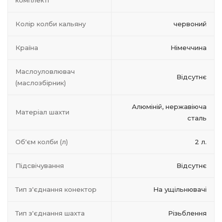
комплекті
Колір колби кальяну
червоний
Країна
Німеччина
Маслоуловлювач
Відсутнє
(маслозбірник)
Алюміній, нержавіюча
Матеріал шахти
сталь
Об'єм колби (л)
2 л.
Підсвічування
Відсутнє
Тип з'єднання конектор
На ущільнювачі
Тип з'єднання шахта
Різьблення