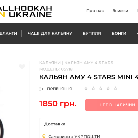
Про нас
Знижки
ШЛАНГИ
ЧАШІ ДЛЯ КАЛЬЯНУ
ВУГІЛЛЯ
БОНГИ
КАЛЬЯНИ
|
КАЛЬЯН AMY 4 STARS
МОДЕЛЬ:
05718
КАЛЬЯН AМУ 4 STARS MINI 
ПОРІВНЯННЯ
1850 грн.
НЕТ В НАЛИЧИИ
Доставка
Самовивіз з УКРПОШТИ