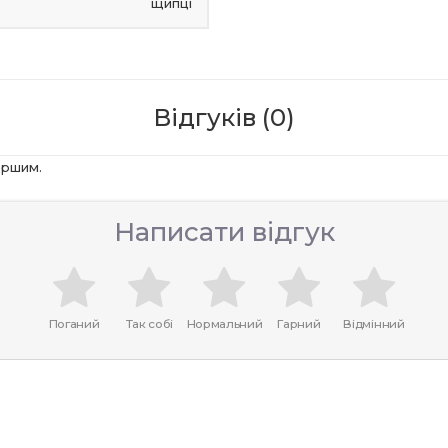
щипці
Відгуків (0)
ершим.
Написати відгук
Поганий
Так собі
Нормальний
Гарний
Відмінний