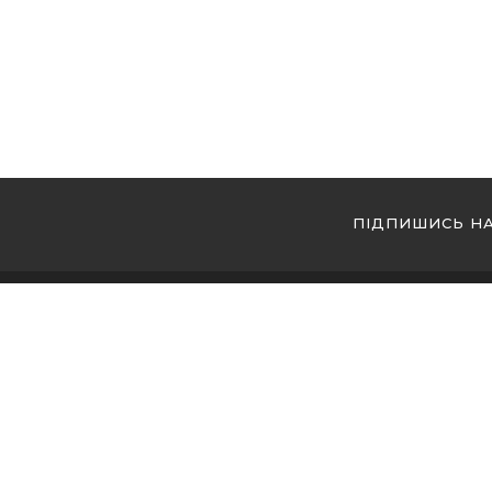
ПІДПИШИСЬ Н
МИ 
Купи
Купи
Купи
Магазин кальянів №1 в Україні! Ми накопичили
величезний досвід, який дає нам змогу відбирати
Купи