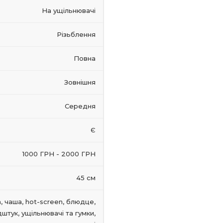
На ущільнювачі
Різьблення
Повна
Зовнішня
Середня
Є
1000 ГРН - 2000 ГРН
45 см
, чаша, hot-screen, блюдце,
штук, ущільнювачі та гумки,