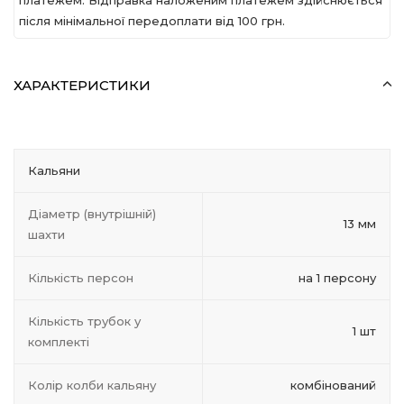
платежем. Відправка наложеним платежем здійснюється
після мінімальної передоплати вiд 100 грн.
ХАРАКТЕРИСТИКИ
Кальяни
Діаметр (внутрішній)
13 мм
шахти
Кількість персон
на 1 персону
Кількість трубок у
1 шт
комплекті
Колір колби кальяну
комбінований