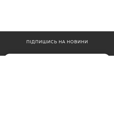
ПІДПИШИСЬ НА НОВИНИ
МИ В ІНШИХ МІСТАХ
МИ В ІНШИХ МІСТАХ
Купити кальян у Житомирі
Купити кальян Львів
Купити кальян у Сумах
Купити кальян Одеса