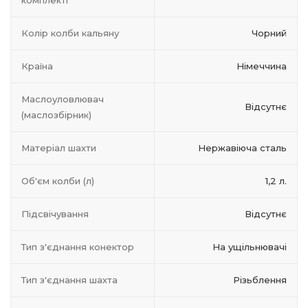
комплекті
Колір колби кальяну
Чорний
Країна
Німеччина
Маслоуловлювач
Відсутнє
(маслозбірник)
Матеріал шахти
Нержавіюча сталь
Об'єм колби (л)
1,2 л.
Підсвічування
Відсутнє
Тип з'єднання конектор
На ущільнювачі
Тип з'єднання шахта
Різьблення