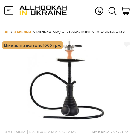
Кальяни
Кальян Aму 4 STARS MINI 450 PSMBK- BK
Ціна для закладів: 1665 грн.
КАЛЬЯНИ
|
КАЛЬЯН AMY 4 STARS
Модель:
253-2055