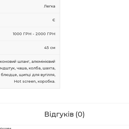
Легка
Є
1000 ГРН - 2000 ГРН
45 см
іконовий шланг, алюмінієвий
ндштук, чаша, колба, шахта,
 блюдце, щипці для вугілля,
Hot screen, коробка.
Відгуків (0)
ершим.