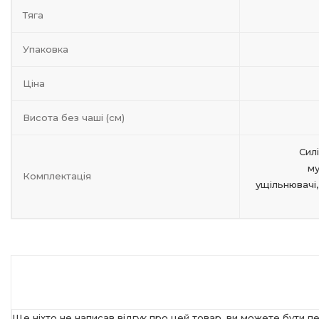
Тяга
Упаковка
Ціна
Висота без чаші (см)
Сил
му
Комплектація
ущільнювачі,
Ще ніхто не написав відгук про цей товар, ви можете бути п