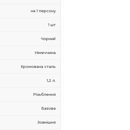
на 1 персону
1 шт
Чорний
Німеччина
Хромована сталь
1,2 л.
Різьблення
Базова
Зовнішня