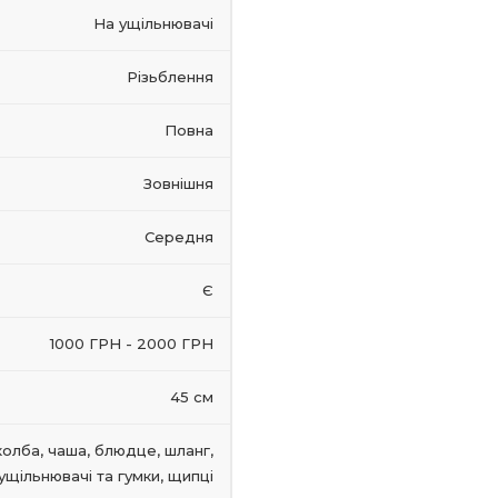
На ущільнювачі
Різьблення
Повна
Зовнішня
Середня
Є
1000 ГРН - 2000 ГРН
45 см
колба, чаша, блюдце, шланг,
ущільнювачі та гумки, щипці