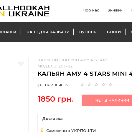
Про нас
Знижки
ШЛАНГИ
ЧАШІ ДЛЯ КАЛЬЯНУ
ВУГІЛЛЯ
БОНГИ
КАЛЬЯНИ
|
КАЛЬЯН AMY 4 STARS
МОДЕЛЬ:
253-42
КАЛЬЯН AМУ 4 STARS MINI 
ПОРІВНЯННЯ
1850 грн.
НЕТ В НАЛИЧИИ
Доставка
Самовивіз з УКРПОШТИ