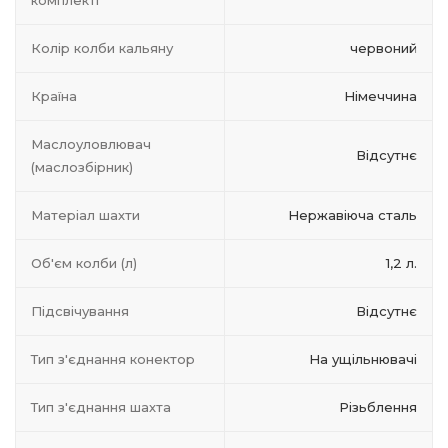
комплекті
Колір колби кальяну
червоний
Країна
Німеччина
Маслоуловлювач
Відсутнє
(маслозбірник)
Матеріал шахти
Нержавіюча сталь
Об'єм колби (л)
1,2 л.
Підсвічування
Відсутнє
Тип з'єднання конектор
На ущільнювачі
Тип з'єднання шахта
Різьблення