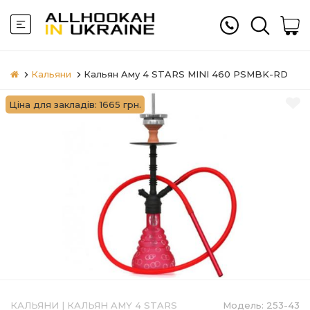
Кальяни
Кальян Aму 4 STARS MINI 460 PSMBK-RD
Ціна для закладів: 1665 грн.
КАЛЬЯНИ
|
КАЛЬЯН AMY 4 STARS
Модель:
253-43