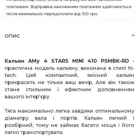
платежем. Відправка наложеним платежем здійснюється
після мінімальної передоплати вiд 100 грн.
ОПИС
Кальян
A
Му 4
STARS
MINI
410
PSMBK
-
RD
-
практична модель кальяну, виконана в стилі
hi
-
tech
. Цей компактний, якісний кальян
прикрасить не тільки ваш вечір, Але він також
стане стильним і ефектним доповненням
вашого інтер'єру.
Тяга максимально легка завдяки оптимальному
діаметру вала і портів. Кальян легкий і
розбірний, тому не займає багато місця і його
легко транспортувати.