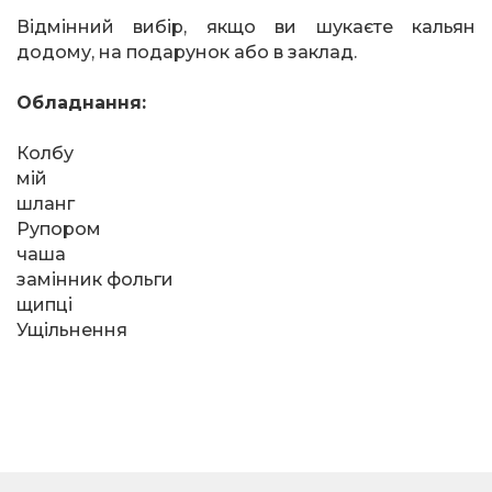
Відмінний вибір, якщо ви шукаєте кальян
додому, на подарунок або в заклад.
Обладнання:
Колбу
мій
шланг
Рупором
чаша
замінник фольги
щипці
Ущільнення