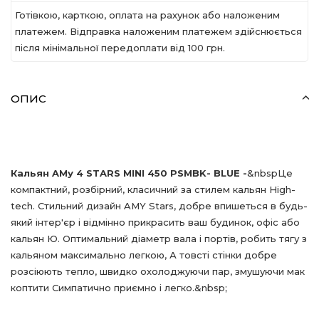
Готівкою, карткою, оплата на рахунок або наложеним
платежем. Відправка наложеним платежем здійснюється
після мінімальної передоплати вiд 100 грн.
ОПИС
Кальян
A
Му 4
STARS
MINI
450
PSMBK
-
BLUE
-
&
nbsp
Це
компактний, розбірний, класичний за стилем кальян
High
-
tech
. Стильний дизайн
AMY
Stars
, добре впишеться в будь-
який інтер'єр і відмінно прикрасить ваш будинок, офіс або
кальян Ю. Оптимальний діаметр вала і портів, робить тягу з
кальяном максимально легкою, А товсті стінки добре
розсіюють тепло, швидко охолоджуючи пар, змушуючи мак
коптити Симпатично приємно і легко.&
nbsp
;