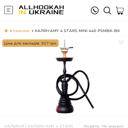
Кальяни
КАЛЯН AMY 4 STARS MINI 440 PSMBK-BK
Ціна для закладів: 927 грн.
КАЛЬЯНИ
|
КАЛЬЯН AMY 4 STARS
Модель:
Не указано