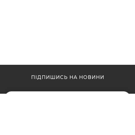
ПІДПИШИСЬ НА НОВИНИ
МИ В ІНШИХ МІСТАХ
МИ В ІНШИХ МІСТАХ