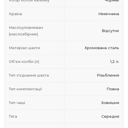
Колір колби кальяну
Чорний
Країна
Німеччина
Маслоуловлювач
Відсутнє
(маслозбірник)
Матеріал шахти
Хромована сталь
Об'єм колби (л)
1,2 л.
Тип з'єднання шахта
Різьблення
Тип комплектації
Повна
Тип чаші
Зовнішня
Тяга
Середня