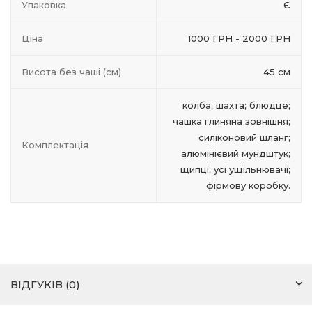
Упаковка
Є
Ціна
1000 ГРН - 2000 ГРН
Висота без чаші (см)
45 см
колба; шахта; блюдце;
чашка глиняна зовнішня;
силіконовий шланг;
Комплектація
алюмінієвий мундштук;
щипці; усі ущільнювачі;
фірмову коробку.
ВІДГУКІВ (0)