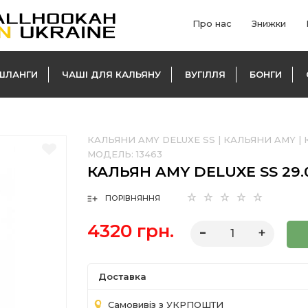
Про нас
Знижки
ШЛАНГИ
ЧАШІ ДЛЯ КАЛЬЯНУ
ВУГІЛЛЯ
БОНГИ
КАЛЬЯНИ AMY DELUXE SS
|
КАЛЬЯНИ AMY
|
МОДЕЛЬ:
13463
КАЛЬЯН AMY DELUXE SS 29.
ПОРІВНЯННЯ
4320 грн.
Доставка
Самовивіз з УКРПОШТИ