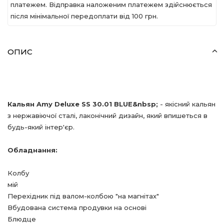
платежем. Відправка наложеним платежем здійснюється
після мінімальної передоплати вiд 100 грн.
ОПИС
Кальян
Amy
Deluxe
SS
30.01
BLUE
&
nbsp
;
- якісний кальян
з нержавіючої сталі, лаконічний дизайн, який впишеться в
будь-який інтер'єр.
Обладнання:
Колбу
мій
Перехідник під валом-колбою "на магнітах"
Вбудована система продувки на основі
Блюдце