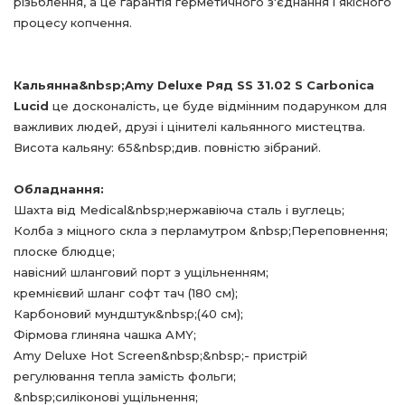
різьблення, а це гарантія герметичного з'єднання і якісного
процесу копчення.
Кальянна&
nbsp
;
Amy
Deluxe
Ряд
SS
31.02
S
Carbonica
Lucid
це досконалість, це буде відмінним подарунком для
важливих людей, друзі і цінителі кальянного мистецтва.
Висота кальяну: 65&
nbsp
;див. повністю зібраний.
Обладнання:
Шахта від Medical&
nbsp
;нержавіюча сталь і вуглець;
Колба з міцного скла з перламутром &
nbsp
;Переповнення;
плоске блюдце;
навісний шланговий порт з ущільненням;
кремнієвий шланг софт тач (180 см);
Карбоновий мундштук&
nbsp
;(40 см);
Фірмова глиняна чашка
AMY
;
Amy
Deluxe
Hot
Screen
&
nbsp
;&
nbsp
;- пристрій
регулювання тепла замість фольги;
&
nbsp
;силіконові ущільнення;