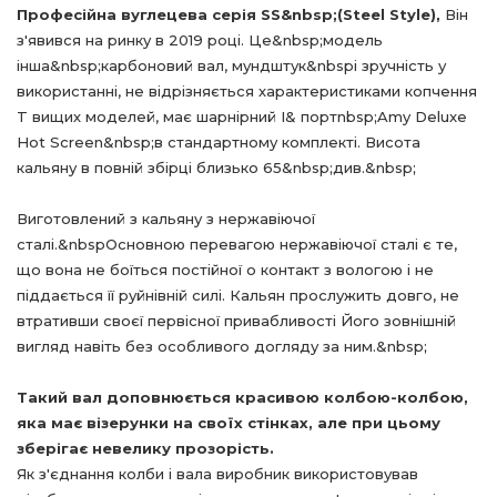
Професійна вуглецева серія
SS
&
nbsp
;(
Steel
Style
),
Він
з'явився на ринку в 2019 році. Це&
nbsp
;модель
інша&
nbsp
;карбоновий вал, мундштук&
nbsp
і зручність у
використанні, не відрізняється характеристиками копчення
T вищих моделей, має шарнірний I& порт
nbsp
;
Amy
Deluxe
Hot
Screen
&
nbsp
;в стандартному комплекті. Висота
кальяну в повній збірці близько 65&
nbsp
;див.&
nbsp
;
Виготовлений з кальяну з нержавіючої
сталі.&
nbsp
Основною перевагою нержавіючої сталі є те,
що вона не боїться постійної o контакт з вологою і не
піддається її руйнівній силі. Кальян прослужить довго, не
втративши своєї первісної привабливості Його зовнішній
вигляд навіть без особливого догляду за ним.&
nbsp
;
Такий вал доповнюється красивою колбою-колбою,
яка має візерунки на своїх стінках, але при цьому
зберігає невелику прозорість.
Як з'єднання колби і вала виробник використовував