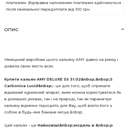
платежем. Відправка наложеним платежем здійснюється
після мінімальної передоплати вiд 100 грн.
ОПИС
Німецький виробник цього кальяну
AMY
давно на ринку і
довела свою якість всім.
Купити кальян
AMY
DELUXE
SS
31.02&
nbsp
;
&
nbsp
;
S
Carbonica
Lucid
&
nbsp
;
– це для того, щоб отримати
відмінний курильний апарат, яким можна користуватися Як
в домашніх умовах, так і на природі, так як параметри
кальяну відмінно підходять для Вау, щоб взяти його з
собою в будь-яке бажане місце.&
nbsp
;
Цей кальян - це
Найновіші&
nbsp
;модель в &
nbsp
;p