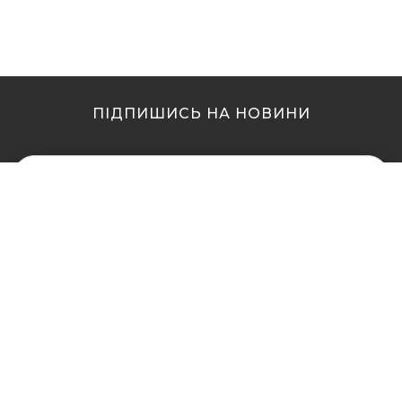
ПІДПИШИСЬ НА НОВИНИ
МИ В ІНШИХ МІСТАХ
МИ В ІНШИХ МІСТАХ
Купити кальян у Житомирі
Купити кальян Львів
Купити кальян у Сумах
Купити кальян Одеса
Купити кальян Вінниця
Купити кальян Полтава