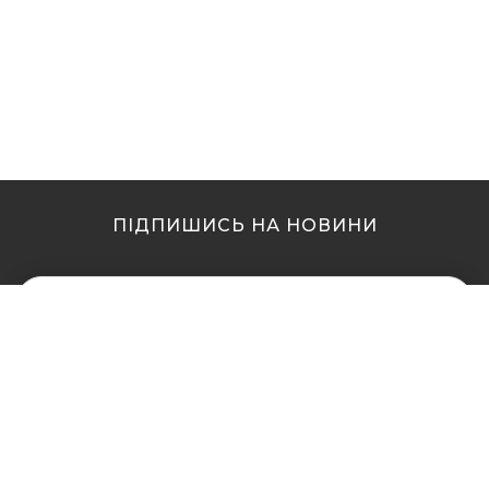
ПІДПИШИСЬ НА НОВИНИ
МИ В ІНШИХ МІСТАХ
МИ В ІНШИХ МІСТАХ
Купити кальян у Житомирі
Купити кальян Львів