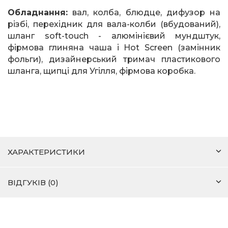
Обладнання:
вал, колба, блюдце, дифузор на
різбі, перехідник для вала-колби (вбудований),
шланг
soft
-
touch
- алюмінієвий мундштук,
фірмова глиняна чаша і
Hot
Screen
(замінник
фольги), дизайнерський тримач пластикового
шланга, щипці для Угілля, фірмова коробка.
ХАРАКТЕРИСТИКИ
ВІДГУКІВ (0)