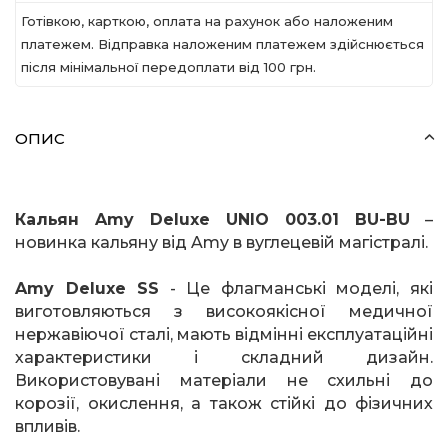
Готівкою, карткою, оплата на рахунок або наложеним
платежем. Відправка наложеним платежем здійснюється
після мінімальної передоплати вiд 100 грн.
ОПИС
Кальян
Amy
Deluxe
UNIO
003.01
BU
-
BU
–
новинка кальяну від
Amy
в вуглецевій магістралі.
Amy
Deluxe
SS
- Це флагманські моделі, які
виготовляються з високоякісної медичної
нержавіючої сталі, мають відмінні експлуатаційні
характеристики і складний дизайн.
Використовувані матеріали не схильні до
корозії, окислення, а також стійкі до фізичних
впливів.