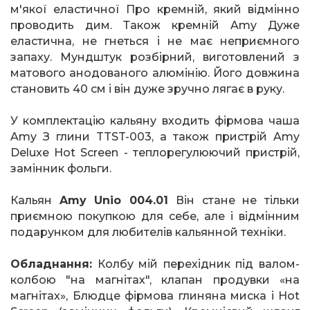
м'якої еластичної Про кремній, який відмінно
проводить дим. Також кремній
Amy
Дуже
еластична, не гнеться і не має неприємного
запаху. Мундштук розбірний, виготовлений з
матового анодованого алюмінію. Його довжина
становить 40 см і він дуже зручно лягає в руку.
У комплектацію кальяну входить фірмова чаша
Amy
З глини
TTST
-003, а також пристрій
Amy
Deluxe
Hot
Screen
- теплорегулюючий пристрій,
замінник фольги.
Кальян
Amy
Unio
004.01
Він стане не тільки
приємною покупкою для себе, але і відмінним
подарунком для любителів кальянной техніки.
Обладнання:
Колбу мій перехідник під валом-
колбою "на магнітах", клапан продувки «на
магнітах», Блюдце фірмова глиняна миска і
Hot