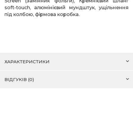
Screen
(замінник фольги), Кремнієвий шланг
soft
-
touch
, алюмінієвий мундштук, ущільнення
під колбою, фірмова коробка.
ХАРАКТЕРИСТИКИ
ВІДГУКІВ (0)