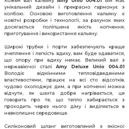
Кожен вал кальяну
Amy
Unio
004.01
Він має
унікальний дизайн і прекрасно гармонує з
колбою. Основою виготовлення кальяну є
новітні розробки і технології, за рахунок яких
досягається поліпшена якість копчення,
приготування і використання кальяну.
Широкі трубки і порти забезпечують краще
зчеплення і легкість вдиху, вам буде здаватися,
що опору при вдиху немає. Великий вал з
нержавіючої сталі
Amy
Deluxe
Unio
004.01
Володіє відмінними тепловідведеними
властивостями, працює на всі сто відсотків,
чудово охолоджує дим, а при копченні можна
відчути, як шахта добре нагрівається, це
говорить про те, що тепло забирається з
проходить через нього діму і виділяється в
навколишнє середовище.
Силіконовий шланг виготовлений з якісної