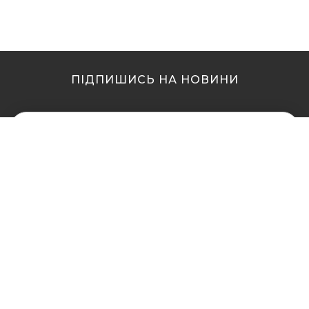
ПІДПИШИСЬ НА НОВИНИ
МИ В ІНШИХ МІСТАХ
МИ В ІНШИХ МІСТАХ
Купити кальян у Житомирі
Купити кальян Львів
Купити кальян у Сумах
Купити кальян Одеса
Купити кальян Вінниця
Купити кальян Полтава
Купити кальян Дніпро
Купити кальян Рівне