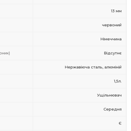
13 мм
червоний
Німеччина
рник)
Відсутнє
Нержавіюча сталь, алюміній
1,5л.
Ущільнювач
Середня
Є