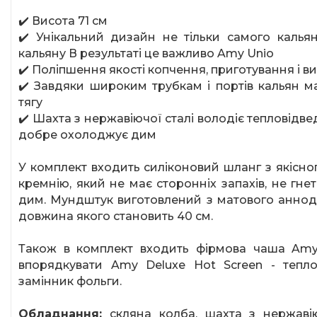
✔️ Висота 71 см
✔️ Унікальний дизайн не тільки самого кальян
кальяну В результаті це важливо
Amy
Unio
✔️ Поліпшення якості копчення, приготування і 
✔️ Завдяки широким трубкам і портів кальян м
тягу
✔️ Шахта з нержавіючої сталі володіє тепловідв
добре охолоджує дим
У комплект входить силіконовий шланг з якісно
кремнію, який не має сторонніх запахів, не гне
дим. Мундштук виготовлений з матового анноді
довжина якого становить 40 см.
Також в комплект входить фірмова чаша
Am
впорядкувати
Amy
Deluxe
Hot
Screen
- тепло
замінник фольги.
Обладнання:
скляна колба, шахта з нержавію