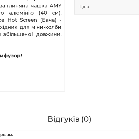
ова глиняна чашка
AMY
Ціна
о алюмінію (40 см),
xe
Hot
Screen
(Бача) -
ехідник для міни-колби
ля збільшеної довжини,
ифузор!
Відгуків (0)
ершим.