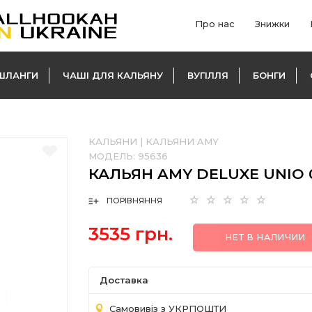
Про нас
Знижки
ШЛАНГИ
ЧАШІ ДЛЯ КАЛЬЯНУ
ВУГІЛЛЯ
БОНГИ
КАЛЬЯНИ
|
КАЛЬЯНИ AMY
МОДЕЛЬ:
95636
КАЛЬЯН AMY DELUXE UNIO 
ПОРІВНЯННЯ
3535 грн.
НЕТ В НАЛИЧИИ
Доставка
Самовивіз з УКРПОШТИ