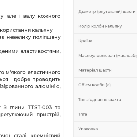
Діаметр (внутрішній) шахти
у, але і валу кожного
Колір колби кальяну
використання кальяну
ає невелику поліпшену
Країна
еденими властивостями,
Маслоуловлювач (маслозбі
Матеріал шахти
го м'якого еластичного
ться і добре проводить
Об'єм колби (л)
зірованного алюмінію,
Тип з'єднання шахта
y
З глини
TTST
-003 та
регулюючий пристрій,
Тяга
Упаковка
чої сталі, кремнієвий