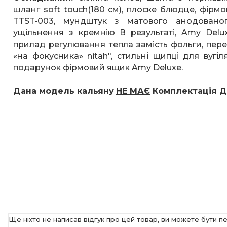
шланг
soft
touch
(180 см), плоске блюдце, фірм
TTST
-003, мундштук з матового анодованог
ущільнення з кремнію В результаті,
Amy
Delu
прилад регулювання тепла замість фольги, пер
«на фокусника» nitah", стильні щипці для вугі
подарунок фірмовий ящик
Amy
Deluxe
.
Дана модель кальяну
НЕ МАЄ
Комплектація
Д
Ще ніхто не написав відгук про цей товар, ви можете бути п