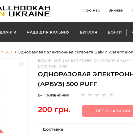
Про нас
Знижки
ШЛАНГИ
ЧАШІ ДЛЯ КАЛЬЯНУ
ВУГІЛЛЯ
БОНГИ
MY 500
Одноразовая электронная сигарета BalMY Watermelon 
BALMY 500
|
ЕЛЕКТРОННІ СИГАРЕТИ BALMY
МОДЕЛЬ:
2381
ОДНОРАЗОВАЯ ЭЛЕКТРОНН
(АРБУЗ) 500 PUFF
ПОРІВНЯННЯ
200 грн.
НЕТ В НАЛИЧИИ
Доставка