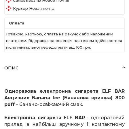
Самовывоз из Новой Почты
Курьер Новая почта
Оплата
Готівкою, карткою, оплата на рахунок або наложеним
платежем. Відправка наложеним платежем здійснюється
після мінімальної передоплати вiд 100 грн.
ОПИС
Одноразова електронна сигарета
ELF
BAR
Акцизних
Banana
Ice
(Бананова кришка) 800
puff
– банано-освіжаючий смак.
Електронна сигарета
ELF
BAR
- одноразовий
прилад в найбільш зручному і компактному