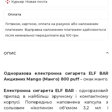
Курьер Новая почта
Оплата
Готівкою, карткою, оплата на рахунок або наложеним
платежем. Відправка наложеним платежем здійснюється
після мінімальної передоплати вiд 100 грн.
ОПИС
Одноразова електронна сигарета
ELF
BAR
Акцизних
Mango
(Манго) 800
puff
– смак манго.
Електронна сигарета
ELF
BAR
- одноразовий
прилад в найбільш зручному і компактному
корпусі. Попередньо наповнена капсула з
сольовим нікотином об'ємом 3,2 мл і