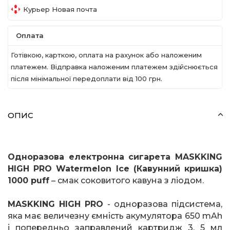
Курьер Новая почта
Оплата
Готівкою, карткою, оплата на рахунок або наложеним
платежем. Відправка наложеним платежем здійснюється
після мінімальної передоплати вiд 100 грн.
ОПИС
Одноразова електронна сигарета
MASKKING
HIGH
PRO
Watermelon
Ice
(Кавунний кришка)
1000
puff
– смак соковитого кавуна з ліодом.
MASKKING
HIGH
PRO
- одноразова підсистема,
яка має величезну ємність акумулятора 650
mAh
і попередньо заправлений картридж 3, 5 мл