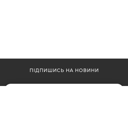
ПІДПИШИСЬ НА НОВИНИ
МИ В ІНШИХ МІСТАХ
МИ В ІНШИХ МІСТАХ