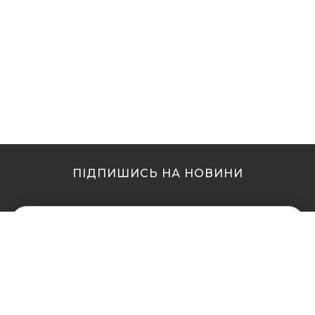
ПІДПИШИСЬ НА НОВИНИ
МИ В ІНШИХ МІСТАХ
МИ В ІНШИХ МІСТАХ